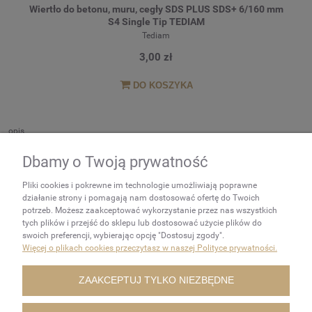
Wiertło do betonu, muru, cegły SDS PLUS SDS+ 6/160 mm
S4 Single Tip TEDIAM
Tediam
3,00 zł
DO KOSZYKA
opis
Dbamy o Twoją prywatność
NEWSLETTER
Pliki cookies i pokrewne im technologie umożliwiają poprawne
Podaj swój adres e-mail, jeżeli
działanie strony i pomagają nam dostosować ofertę do Twoich
chcesz otrzymywać
potrzeb. Możesz zaakceptować wykorzystanie przez nas wszystkich
tych plików i przejść do sklepu lub dostosować użycie plików do
informacje o nowościach i
swoich preferencji, wybierając opcję "Dostosuj zgody".
promocjach.
Więcej o plikach cookies przeczytasz w naszej Polityce prywatności.
ZAKUPY
ZAAKCEPTUJ TYLKO NIEZBĘDNE
POMOC